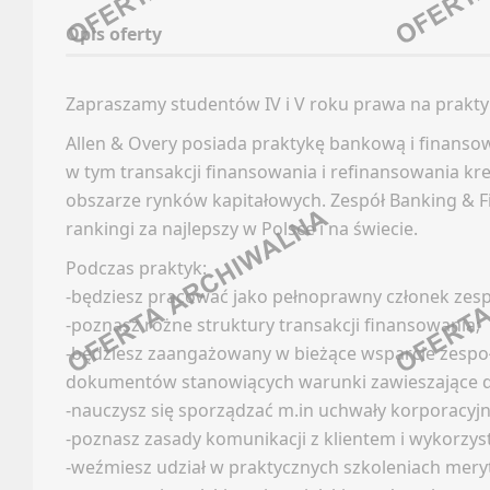
Linked
Opis oferty
Oferty
Discor
Kanały
Kanały
Zapraszamy studentów IV i V roku prawa na prakty
Newsle
Kanały
Allen & Overy posiada praktykę bankową i finanso
Newsle
FARMA
w tym transakcji finansowania i refinansowania kr
BUDO
obszarze rynków kapitałowych. Zespół Banking & Fi
Oferty
rankingi za najlepszy w Polsce i na świecie.
Kanały
Faceb
Podczas praktyk:
Newsle
Linked
-będziesz pracować jako pełnoprawny członek zesp
Discor
-poznasz różne struktury transakcji finansowania;
GAMED
-będziesz zaangażowany w bieżące wsparcie zespoł
Kanały
dokumentów stanowiących warunki zawieszające d
Kanały
Oferty
-nauczysz się sporządzać m.in uchwały korporacyj
Newsle
Kanały
-poznasz zasady komunikacji z klientem i wykorzyst
Newsle
-weźmiesz udział w praktycznych szkoleniach meryt
CONTE
TECHN