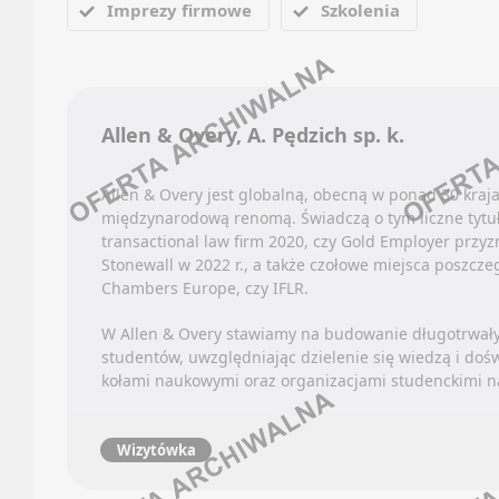
Faceb
Imprezy firmowe
Szkolenia
Oferty
Linked
Kanały
Discor
Newsle
Kanały
Allen & Overy, A. Pędzich sp. k.
Kanały
PRODU
Newsle
Allen & Overy jest globalną, obecną w ponad 30 krajac
Oferty
międzynarodową renomą. Świadczą o tym liczne tytuły
KONTR
Kanały
transactional law firm 2020, czy Gold Employer przy
Stonewall w 2022 r., a także czołowe miejsca poszcze
Newsle
Faceb
Chambers Europe, czy IFLR.
Linked
RYNKI
W Allen & Overy stawiamy na budowanie długotrwałych
Discor
studentów, uwzględniając dzielenie się wiedzą i do
Oferty
Kanały
kołami naukowymi oraz organizacjami studenckimi na
Kanały
Kanały
Newsle
Newsle
Wizytówka
SPORT
KSIĘG