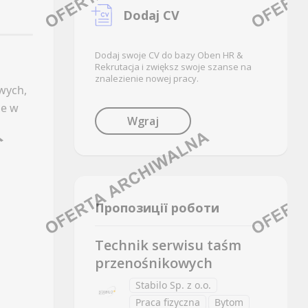
LinkedIn
Oferty pracy
Dodaj CV
Discord
Kanały social media
Kanały kategorii
Newsletter
Dodaj swoje CV do bazy Oben HR &
Kanały ogólne
Rekrutacja i zwiększ swoje szanse na
znalezienie nowej pracy.
FRANCZYZA
Newsletter
wych,
że w
CALL CENTER
Oferty pracy
Wgraj
(BI)
Kanały social media
Facebook
Newsletter
LinkedIn
GAZOWNICTWO
Discord
Пропозиції роботи
Kanały kategorii
Oferty pracy
Kanały ogólne
Technik serwisu taśm
Kanały social media
Newsletter
przenośnikowych
Newsletter
ENERGETYKA
Stabilo Sp. z o.o.
GRAFIKA / ANIMACJA / UI & UX
Praca fizyczna
Bytom