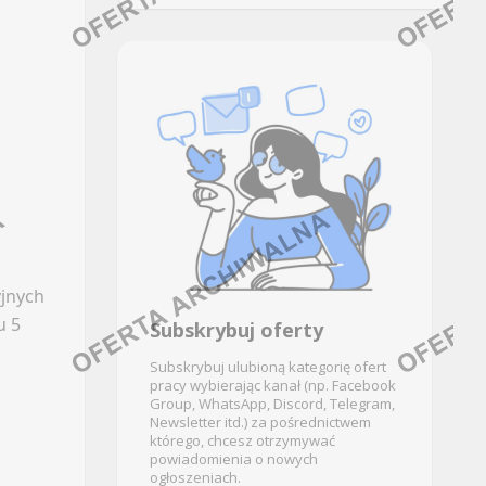
GASTRONOMIA
JĘZYKI OBCE (FOREIGN LANGUAGES)
)
Facebook
Oferty pracy
LinkedIn
Kanały social media
Discord
Newsletter
Kanały kategorii
KONTROLA JAKOŚCI
Kanały ogólne
TWO
Newsletter
Oferty pracy
GEOLOGIA / HYDROLOGIA /
Kanały social media
yjnych
TEKTONIKA
Newsletter
u 5
Subskrybuj oferty
Facebook
KSIĘGOWOŚĆ FUNDUSZY
Subskrybuj ulubioną kategorię ofert
pracy wybierając kanał (np. Facebook
LinkedIn
Group, WhatsApp, Discord, Telegram,
Discord
Newsletter itd.) za pośrednictwem
Oferty pracy
którego, chcesz otrzymywać
Kanały kategorii
Kanały social media
powiadomienia o nowych
ogłoszeniach.
Kanały ogólne