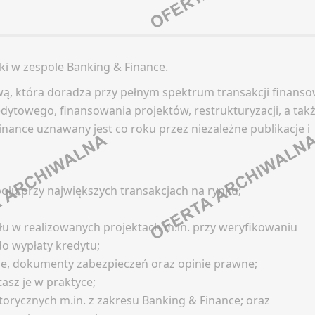
In
LinkedIn
Oferty pracy
 pracy
d
Discord
Kanały social media
 social media
 kategorii
Kanały kategorii
Newsletter
ki w zespole Banking & Finance.
tter
 ogólne
Kanały ogólne
wą, która doradza przy pełnym spektrum transakcji finanso
FILM / TV
tter
Newsletter
CJA
edytowego, finansowania projektów, restrukturyzacji, a tak
WNICTWO
BUSINESS INTELLIGENCE 
nance uznawany jest co roku przez niezależne publikacje i
Oferty pracy
 pracy
Kanały social media
 social media
ook
Facebook
Newsletter
tter
In
LinkedIn
ołu przy największych transakcjach na rynku;
GASTRONOMIA
d
Discord
EV (BRANŻA GIER)
u w realizowanych projektach m.in. przy weryfikowaniu
 kategorii
Kanały kategorii
Oferty pracy
o wypłaty kredytu;
 ogólne
Kanały ogólne
 pracy
ne, dokumenty zabezpieczeń oraz opinie prawne;
Kanały social media
tter
Newsletter
 social media
asz je w praktyce;
Newsletter
tter
orycznych m.in. z zakresu Banking & Finance; oraz
NT (COPYWRITING /
ELEKTRYKA
ICAL WRITING)