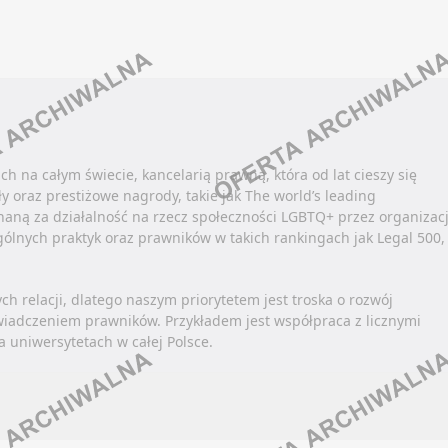
LinkedIn
ook
 pracy
Oferty pracy
Discord
In
 social media
Kanały social media
Kanały kategorii
d
tter
Newsletter
Kanały ogólne
 kategorii
Newsletter
 ogólne
KCJA / PRZEMYSŁ
PSYCHOLOGIA
tter
KONTROLING
h na całym świecie, kancelarią prawną, która od lat cieszy się
 pracy
Oferty pracy
 oraz prestiżowe nagrody, takie jak The world’s leading
OLA JAKOŚCI
 social media
Kanały social media
znaną za działalność na rzecz społeczności LGBTQ+ przez organizac
Facebook
gólnych praktyk oraz prawników w takich rankingach jak Legal 500,
tter
Newsletter
LinkedIn
ook
Discord
In
 KAPITAŁOWE
SCRUM MASTER / PRODU
PROJECT MANAGER
 relacji, dlatego naszym priorytetem jest troska o rozwój
Kanały kategorii
d
świadczeniem prawników. Przykładem jest współpraca z licznymi
 pracy
Kanały ogólne
 kategorii
 uniwersytetach w całej Polsce.
Oferty pracy
 social media
Newsletter
 ogólne
Kanały social media
tter
tter
KURIER / DOSTAWCA / 
Newsletter
 / REKREACJA
OWOŚĆ FUNDUSZY