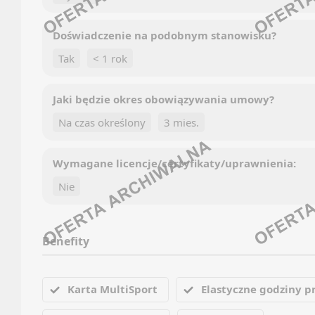
Discor
Kanały
Kanały
Doświadczenie na podobnym stanowisku?
Newsle
Kanały
Tak
< 1 rok
Newsle
NAUKA
INŻYNI
Jaki będzie okres obowiązywania umowy?
TECHN
Oferty
Na czas określony
3 mies.
Kanały
Faceb
Newsle
Wymagane licencje/certyfikaty/uprawnienia:
Linked
OBSŁU
Discor
Nie
Kanały
Oferty
Kanały
Benefity
Kanały
Newsle
Newsle
JĘZYK
Karta MultiSport
Elastyczne godziny p
PR (P