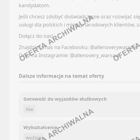
Kanały
kandydatom.
Newsle
Newsle
Jeśli chcesz zdobyć doświadczenie oraz rozwijać s
KURIE
usługi dla polskich i międzynarodowych klientów, 
GRAFIK
Dołącz do nas!
Oferty
Faceb
Kanały
Znajdziesz nas na Facebooku: @allenoverywarsaw
Linked
Oraz na Instagramie: @allenovery_warsaw
Newsle
Discor
MAGAZ
Kanały
WIDŁ
Dalsze informacje na temat oferty
Kanały
Oferty
Newsle
Gotowość do wyjazdów służbowych
Kanały
HR (H
Nie
Newsle
Faceb
MEDIA
Wykształcenie
Linked
wyższe
Oferty