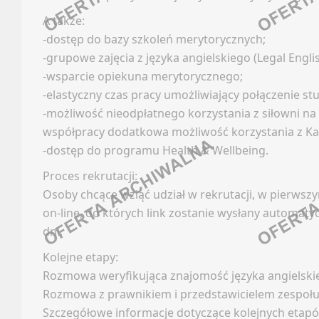
A także:
IT (A
FRANC
-dostęp do bazy szkoleń merytorycznych;
-grupowe zajęcia z języka angielskiego (Legal Englis
Oferty
Faceb
-wsparcie opiekuna merytorycznego;
Kanały
Linked
-elastyczny czas pracy umożliwiający połączenie st
Newsle
Discor
-możliwość nieodpłatnego korzystania z siłowni n
współpracy dodatkowa możliwość korzystania z Kar
Kanały
KADRY
-dostęp do programu Health & Wellbeing.
Kanały
Proces rekrutacji:
Newsle
Oferty
Osoby chcące wziąć udział w rekrutacji, w pierwsz
Kanały
GAZO
on-line, do których link zostanie wysłany automatyc
Newsle
dni.
Faceb
KONTR
Kolejne etapy:
Linked
Rozmowa weryfikująca znajomość języka angielski
Discor
Oferty
Rozmowa z prawnikiem i przedstawicielem zespołu
Kanały
Szczegółowe informacje dotyczące kolejnych etap
Kanały