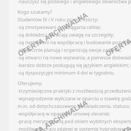
-nauczysz się polskiego i angielskiego słownictwa
GEODE
Kogo szukamy?
Faceb
Studentów IV i V roku prawa, którzy:
Oferty
Linked
-są zmotywowani do osiągania celów;
Kanały
Discor
-są dokładni i zwracają uwagę na szczegóły;
Newsle
Kanały
-są nastawieni na współpracę i budowanie pozytywn
-skutecznie planują i organizują swoje zadania;
Kanały
HANDE
-są otwarci na nowe wyzwania, a pierwsze doświad
Newsle
-bardzo dobrze posługują się językiem angielskim; 
Oferty
FARMA
-są dyspozycyjni minimum 4 dni w tygodniu.
Kanały
Oferujemy:
Newsle
Faceb
-trzymiesięczne praktyki z możliwością przedłużen
Linked
INSTA
-wynagrodzenie wyliczane w oparciu o stawkę godzi
Discor
m.in. od dotychczasowego doświadczenia, statusu 
Oferty
Kanały
-współpracę w oparciu o umowę zlecenie;
-pracę merytoryczną pod okiem wybitnych ekspert
Kanały
Kanały
-możliwość pracy zdalnej w systemie hybrydowym 6
Newsle
Newsle