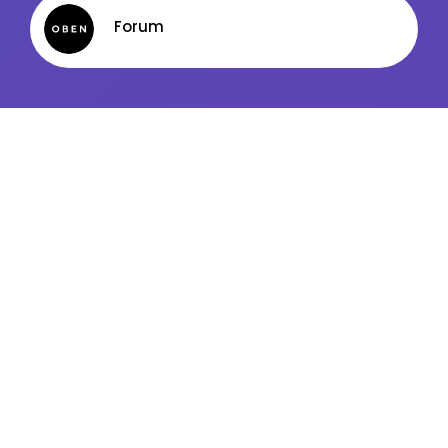
Kanały ogólne
Forum
Newsletter
USŁUGI PORZĄDKOWE (SPRZĄTANIE)
Facebook
LinkedIn
Discord
Kanały kategorii
Kanały ogólne
Newsletter
ZARZĄDZANIE (MANAGEMENT)
Facebook
LinkedIn