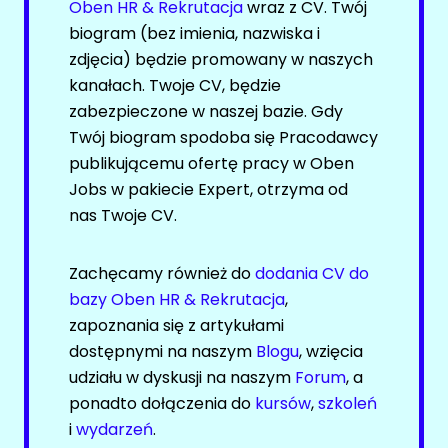
Newsletter
Oben HR & Rekrutacja
wraz z CV. Twój
biogram (bez imienia, nazwiska i
FILM / TV
ROLNICTWO / HODOWLA / OGRODNICTWO
zdjęcia) będzie promowany w naszych
kanałach. Twoje CV, będzie
Oferty pracy
Facebook
zabezpieczone w naszej bazie. Gdy
Kanały social media
LinkedIn
Twój biogram spodoba się Pracodawcy
Newsletter
Discord
publikującemu ofertę pracy w Oben
Jobs w pakiecie Expert, otrzyma od
Kanały kategorii
GASTRONOMIA
nas Twoje CV.
Kanały ogólne
Newsletter
Oferty pracy
Zachęcamy również do
dodania CV do
Kanały social media
SŁUŻBA ZDROWIA / OPIEKA ZDROWOTNA
bazy Oben HR & Rekrutacja
,
Newsletter
zapoznania się z artykułami
Facebook
dostępnymi na naszym
Blogu
, wzięcia
GEOLOGIA / HYDROLOGIA / TEKTONIKA
udziału w dyskusji na naszym
Forum
, a
LinkedIn
ponadto dołączenia do
kursów
,
szkoleń
Discord
Oferty pracy
i
wydarzeń
.
Kanały kategorii
Kanały social media