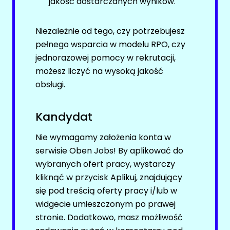
jakość dostarczanych wyników.
Facebook
LinkedIn
Oferty pracy
Niezależnie od tego, czy potrzebujesz
Discord
Kanały social media
pełnego wsparcia w modelu RPO, czy
Kanały kategorii
Newsletter
jednorazowej pomocy w rekrutacji,
Kanały ogólne
możesz liczyć na wysoką jakość
BADANIA / ROZWÓJ (B+R)
Newsletter
obsługi.
NIERUCHOMOŚCI
Oferty pracy
Kandydat
Kanały social media
Facebook
Nie wymagamy założenia konta w
Newsletter
LinkedIn
serwisie Oben Jobs! By aplikować do
BHP / PPOŻ / OCHRONA ŚRODOWISKA
Discord
wybranych ofert pracy, wystarczy
kliknąć w przycisk Aplikuj, znajdujący
Kanały kategorii
Oferty pracy
się pod treścią oferty pracy i/lub w
Kanały ogólne
Kanały social media
widgecie umieszczonym po prawej
Newsletter
stronie. Dodatkowo, masz możliwość
Newsletter