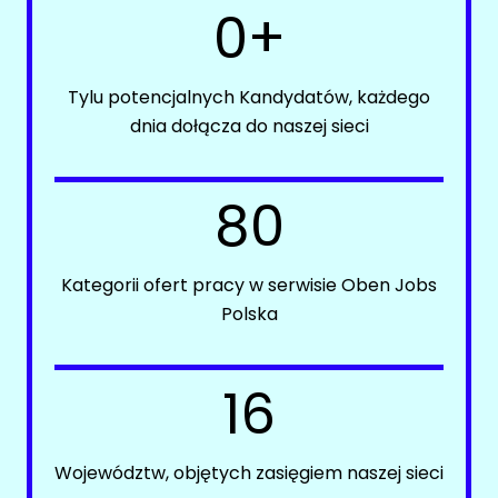
0+
LinkedIn
INSTALACJE / UTRZYMANIE / SERWIS
Discord
Oferty pracy
Kanały kategorii
Tylu potencjalnych Kandydatów, każdego
Kanały social media
Kanały ogólne
dnia dołącza do naszej sieci
Newsletter
Newsletter
IT (ADMINISTRACJA)
FRANCZYZA
80
Oferty pracy
Facebook
Kategorii ofert pracy w serwisie Oben Jobs
Kanały social media
LinkedIn
Polska
Newsletter
Discord
Kanały kategorii
KADRY / PŁACE
Kanały ogólne
16
Newsletter
Oferty pracy
Kanały social media
GAZOWNICTWO
Województw, objętych zasięgiem naszej sieci
Newsletter