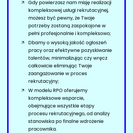
Oferty pracy
Gdy powierzasz nam misję realizacji
Kanały kategorii
kompleksowej usługi rekrutacyjnej,
Kanały social media
Kanały ogólne
możesz być pewny, że Twoje
Newsletter
Newsletter
potrzeby zostaną zaspokojone w
SPORT / REKREACJA
KSIĘGOWOŚĆ FUNDUSZY
pełni profesjonalnie i kompleksowo;
Dbamy o wysoką jakość ogłoszeń
Oferty pracy
Facebook
pracy oraz efektywne pozyskiwanie
Kanały social media
talentów, minimalizując czy wręcz
LinkedIn
całkowicie eliminując Twoje
Newsletter
Discord
zaangażowanie w proces
Kanały kategorii
TELEKOMUNIKACJA
rekrutacyjny;
Kanały ogólne
W modelu RPO oferujemy
Newsletter
Oferty pracy
kompleksowe wsparcie,
Kanały social media
obejmujące wszystkie etapy
LOTNICTWO / PORT LOTNICZY
Newsletter
procesu rekrutacyjnego, od analizy
stanowiska po finalne wdrożenie
Facebook
TURYSTYKA
pracownika.
LinkedIn