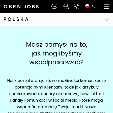
PL
O nas
O nas
POLSKA
Jesteśmy nowoczesnym portalem pracy. Utworzona przez
Jesteśmy nowoczesnym portalem pracy. Utworzona przez
nas sieć dystrybucji ogłoszeń w przeszło 60 mediach
nas sieć dystrybucji ogłoszeń w przeszło 60 mediach
społecznościowych, łączy ponad 6 500 kanałów
społecznościowych, łączy ponad 6 500 kanałów
Masz pomysł na to,
jak moglibyśmy
ADMINISTRACJA BIUROWA
ADMINISTRACJA BIUROWA
współpracować?
Oferty pracy
Facebook
Nasz portal oferuje różne możliwości komunikacji z
Kanały social media
LinkedIn
potencjalnymi Klientami, takie jak: artykuły
Newsletter
Discord
sponsorowane, banery reklamowe, newsletter i
Kanały kategorii
AUDYT
kanały komunikacji w social media, które mogą
Kanały ogólne
wspomóc promocję Twojej marki. Nasza
Newsletter
Oferty pracy