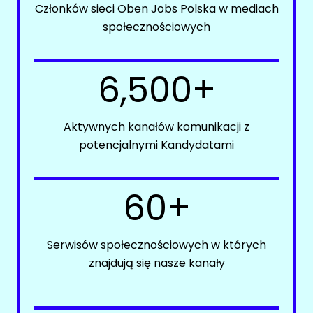
Członków sieci Oben Jobs Polska w mediach
Kanały kategorii
społecznościowych
Oferty pracy
Kanały ogólne
Kanały social media
Newsletter
6,500+
Newsletter
CONTENT (COPYWRITING / TECHNICAL WRITING)
GEODEZJA
Aktywnych kanałów komunikacji z
Facebook
Oferty pracy
potencjalnymi Kandydatami
LinkedIn
Kanały social media
Discord
Newsletter
Kanały kategorii
60+
Kanały ogólne
HANDEL / SPRZEDAŻ
Newsletter
Serwisów społecznościowych w których
Oferty pracy
FARMACJA
znajdują się nasze kanały
Kanały social media
Newsletter
Facebook