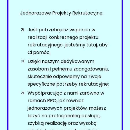
Discord
Oferty pracy
Jednorazowe Projekty Rekrutacyjne:
Kanały kategorii
Kanały social media
Kanały ogólne
Newsletter
Jeśli potrzebujesz wsparcia w
Newsletter
realizacji konkretnego projektu
WETERYNARIA
rekrutacyjnego, jesteśmy tutaj, aby
MECHANIKA POJAZDOWA / USŁUGI WARSZTATOWE
Ci pomóc;
Oferty pracy
Dzięki naszym dedykowanym
Facebook
Kanały social media
zasobom i pełnemu zaangażowaniu,
LinkedIn
Newsletter
skutecznie odpowiemy na Twoje
Discord
POZOSTAŁE KATEGORIE
specyficzne potrzeby rekrutacyjne;
Kanały kategorii
Współpracując z nami zarówno w
Kanały ogólne
Oferty pracy
ramach RPO, jak również
Newsletter
Kanały social media
jednorazowych projektów, możesz
liczyć na profesjonalną obsługę,
Newsletter
MOTORYZACJA / AUTOMOTIVE
szybką realizację oraz wysoką
ADMINISTRACJA RZĄDOWA / PUBLICZNA