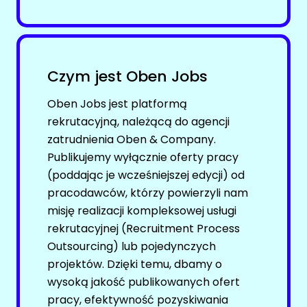
Facebook
KONTROLING
LinkedIn
Discord
Oferty pracy
Czym jest Oben Jobs
Kanały kategorii
Kanały social media
Kanały ogólne
Oben Jobs jest platformą
Newsletter
rekrutacyjną, należącą do agencji
Newsletter
KURIER / DOSTAWCA / KIEROWCA
zatrudnienia Oben & Company.
GRAFIKA / ANIMACJA / UI & UX
Publikujemy wyłącznie oferty pracy
Oferty pracy
(poddając je wcześniejszej edycji) od
Facebook
Kanały social media
pracodawców, którzy powierzyli nam
LinkedIn
misję realizacji kompleksowej usługi
Newsletter
rekrutacyjnej (Recruitment Process
Discord
MAGAZYNIER / OPERATOR WÓZKA WIDŁOWEGO
Outsourcing) lub pojedynczych
Kanały kategorii
projektów. Dzięki temu, dbamy o
Kanały ogólne
Oferty pracy
wysoką jakość publikowanych ofert
Newsletter
Kanały social media
pracy, efektywność pozyskiwania