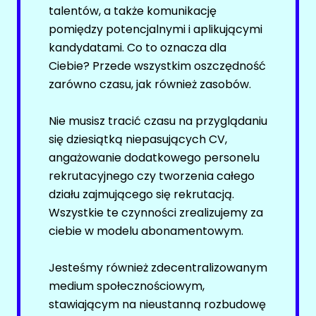
talentów, a także komunikację
Newsletter
HR (HUMAN RESOURCES)
pomiędzy potencjalnymi i aplikującymi
MEDIA
kandydatami. Co to oznacza dla
Facebook
Ciebie? Przede wszystkim oszczędność
LinkedIn
Oferty pracy
zarówno czasu, jak również zasobów.
Discord
Kanały social media
Kanały kategorii
Nie musisz tracić czasu na przyglądaniu
Newsletter
Kanały ogólne
się dziesiątką niepasujących CV,
NAUKA / EDUKACJA / SZKOLNICTWO
angażowanie dodatkowego personelu
Newsletter
rekrutacyjnego czy tworzenia całego
INŻYNIERIA / ELEKTRONIKA / TECHNOLOGIA
Oferty pracy
działu zajmującego się rekrutacją.
Wszystkie te czynności zrealizujemy za
Kanały social media
Facebook
ciebie w modelu abonamentowym.
Newsletter
LinkedIn
OBSŁUGA KLIENTA
Jesteśmy również zdecentralizowanym
Discord
medium społecznościowym,
Kanały kategorii
Oferty pracy
stawiającym na nieustanną rozbudowę
Kanały ogólne