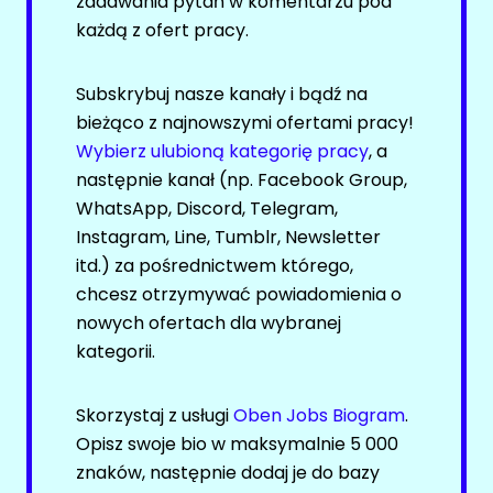
zadawania pytań w komentarzu pod
OPIEKA
BRANŻA KREATYWNA
każdą z ofert pracy.
Facebook
Oferty pracy
Subskrybuj nasze kanały i bądź na
LinkedIn
Kanały social media
bieżąco z najnowszymi ofertami pracy!
Discord
Newsletter
Wybierz ulubioną kategorię pracy
, a
Kanały kategorii
następnie kanał (np. Facebook Group,
BUSINESS INTELLIGENCE (BI)
Kanały ogólne
WhatsApp, Discord, Telegram,
Newsletter
Instagram, Line, Tumblr, Newsletter
Oferty pracy
itd.) za pośrednictwem którego,
PRAWO / PODATKI
Kanały social media
chcesz otrzymywać powiadomienia o
Newsletter
nowych ofertach dla wybranej
Facebook
kategorii.
ELEKTRYKA
LinkedIn
Discord
Skorzystaj z usługi
Oben Jobs Biogram
.
Oferty pracy
Kanały kategorii
Opisz swoje bio w maksymalnie 5 000
Kanały social media
Kanały ogólne
znaków, następnie dodaj je do bazy
Newsletter