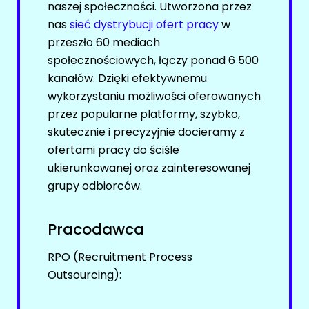
naszej społeczności. Utworzona przez
Kanały social media
Newsletter
nas
sieć dystrybucji ofert pracy
w
Newsletter
przeszło 60 mediach
JĘZYKI OBCE (FOREIGN LANGUAGES)
PR (PUBLIC RELATIONS)
społecznościowych, łączy ponad 6 500
kanałów. Dzięki efektywnemu
Facebook
Oferty pracy
wykorzystaniu możliwości oferowanych
LinkedIn
przez popularne platformy, szybko,
Kanały social media
Discord
skutecznie i precyzyjnie docieramy z
Newsletter
Kanały kategorii
ofertami pracy do ściśle
Kanały ogólne
PRODUKCJA / PRZEMYSŁ
ukierunkowanej oraz zainteresowanej
grupy odbiorców.
Newsletter
Oferty pracy
KONTROLA JAKOŚCI
Kanały social media
Pracodawca
Newsletter
Facebook
RPO (Recruitment Process
LinkedIn
Outsourcing):
RYNKI KAPITAŁOWE
Discord