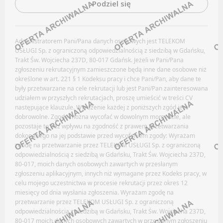
Podziel się
Facebook
LinkedIn
Oferty pracy
Discord
Kanały social media
Administratorem Pani/Pana danych osobowych jest TELEKOM
Kanały kategorii
USŁUGI Sp. z ograniczoną odpowiedzialnością z siedzibą w Gdańsku,
Newsletter
Trakt Św. Wojciecha 237D, 80-017 Gdańsk. Jeżeli w Pani/Pana
Kanały ogólne
zgłoszeniu rekrutacyjnym zamieszczone będą inne dane osobowe niż
BADANIA / ROZWÓJ (B+R)
Newsletter
określone w art. 221 § 1 Kodeksu pracy i chce Pani/Pan, aby dane te
były przetwarzane na cele rekrutacji lub jest Pani/Pan zainteresowana
udziałem w przyszłych rekrutacjach, proszę umieścić w treści CV
NIERUCHOMOŚCI
Oferty pracy
następujące klauzule. Wyrażenie każdej z poniższych zgód jest
dobrowolne. Zgodę można wycofać w dowolnym momencie, ale
Kanały social media
pozostaje to bez wpływu na zgodność z prawem przetwarzania
Facebook
Newsletter
dokonanego na jej podstawie przed wycofaniem zgody: Wyrażam
LinkedIn
zgodę na przetwarzanie przez TELEKOM USŁUGI Sp. z ograniczoną
BHP / PPOŻ / OCHRONA ŚRODOWISKA
odpowiedzialnością z siedzibą w Gdańsku, Trakt Św. Wojciecha 237D,
Discord
80-017, moich danych osobowych zawartych w przesłanym
Kanały kategorii
zgłoszeniu aplikacyjnym, innych niż wymagane przez Kodeks pracy, w
Oferty pracy
celu mojego uczestnictwa w procesie rekrutacji przez okres 12
Kanały ogólne
miesięcy od dnia wysłania zgłoszenia. Wyrażam zgodę na
Kanały social media
Newsletter
przetwarzanie przez TELEKOM USŁUGI Sp. z ograniczoną
Newsletter
odpowiedzialnością z siedzibą w Gdańsku, Trakt Św. Wojciecha 237D,
80-017 moich danych osobowych zawartych w przesłanym zgłoszeniu