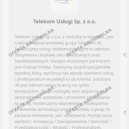
Oferty pracy
Kanały kategorii
Kanały social media
Kanały ogólne
Newsletter
Newsletter
Telekom Usługi Sp. z o.o.
SPORT / REKREACJA
KSIĘGOWOŚĆ FUNDUSZY
Telekom Usługi Sp z o.o. z siedzibą w Gdańsku, jest
częścią międzynarodowej grupy Solutions 30.
Oferty pracy
Facebook
Świadczymy usługi telekomunikacyjne w zakresie
Kanały social media
utrzymania i budowy sieci miedzianych oraz
LinkedIn
światłowodowych. Naszym kluczowym partnerem
Newsletter
Discord
jest Orange Polska. Tworzymy zespół specjalistów
wysokiej klasy, wyróżnia nas wysoki standard usług
Kanały kategorii
TELEKOMUNIKACJA
i profesjonalizm w podejściu do Klienta. Solutions
Kanały ogólne
30 jest liderem swojej branży na rynku
Newsletter
europejskim. Dzięki rozległej sieci wsparcia oraz
Oferty pracy
optymalnemu systemowi i procesom zarządzania
Kanały social media
LOTNICTWO / PORT LOTNICZY
tą siecią, dostarczamy odpowiednie rozwiązania
Newsletter
problemów technologicznych klientów, czyniąc to
zarówno efektownie, jak i efektywnie. Poznaj nasze
Facebook
TURYSTYKA
wartości: Innowacja / Zaangażowanie / Zwinność /
LinkedIn
Przedsiębiorczość / Bliskość / Profesjonalizm.