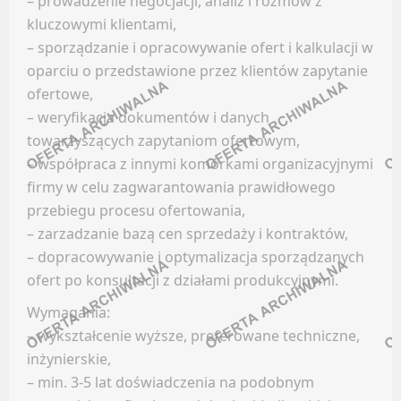
– prowadzenie negocjacji, analiz i rozmów z
LinkedIn
INSTALACJE / UTRZYMANIE / SERWIS
kluczowymi klientami,
Discord
– sporządzanie i opracowywanie ofert i kalkulacji w
Oferty pracy
Kanały kategorii
oparciu o przedstawione przez klientów zapytanie
Kanały social media
Kanały ogólne
ofertowe,
Newsletter
– weryfikacja dokumentów i danych
Newsletter
towarzyszących zapytaniom ofertowym,
IT (ADMINISTRACJA)
FRANCZYZA
– współpraca z innymi komórkami organizacyjnymi
firmy w celu zagwarantowania prawidłowego
Oferty pracy
Facebook
przebiegu procesu ofertowania,
Kanały social media
LinkedIn
– zarzadzanie bazą cen sprzedaży i kontraktów,
Newsletter
– dopracowywanie i optymalizacja sporządzanych
Discord
ofert po konsultacji z działami produkcyjnymi.
Kanały kategorii
KADRY / PŁACE
Kanały ogólne
Wymagania:
– wykształcenie wyższe, preferowane techniczne,
Newsletter
Oferty pracy
inżynierskie,
Kanały social media
GAZOWNICTWO
– min. 3-5 lat doświadczenia na podobnym
Newsletter