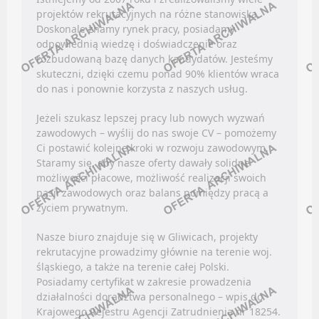
Facebook
projektów rekrutacyjnych na różne stanowiska.
LinkedIn
Doskonale znamy rynek pracy, posiadamy
Oferty pracy
odpowiednią wiedzę i doświadczenie oraz
Discord
Kanały social media
rozbudowaną bazę danych kandydatów. Jesteśmy
Kanały kategorii
skuteczni, dzięki czemu ponad 90% klientów wraca
Newsletter
do nas i ponownie korzysta z naszych usług.
Kanały ogólne
BADANIA / ROZWÓJ (B+R)
Newsletter
Jeżeli szukasz lepszej pracy lub nowych wyzwań
zawodowych – wyślij do nas swoje CV – pomożemy
NIERUCHOMOŚCI
Oferty pracy
Ci postawić kolejne kroki w rozwoju zawodowym.
Staramy się, aby nasze oferty dawały solidne
Kanały social media
możliwości płacowe, możliwość realizacji swoich
Facebook
Newsletter
pasji zawodowych oraz balans pomiędzy pracą a
LinkedIn
życiem prywatnym.
BHP / PPOŻ / OCHRONA ŚRODOWISKA
Discord
Nasze biuro znajduje się w Gliwicach, projekty
Kanały kategorii
rekrutacyjne prowadzimy głównie na terenie woj.
Oferty pracy
śląskiego, a także na terenie całej Polski.
Kanały ogólne
Kanały social media
Posiadamy certyfikat w zakresie prowadzenia
Newsletter
działalności doradztwa personalnego – wpis do
Newsletter
Krajowego Rejestru Agencji Zatrudnienia nr 18254.