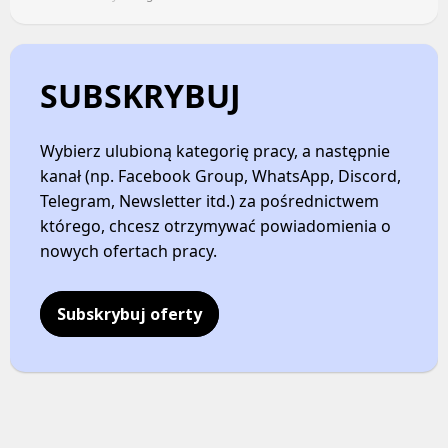
Kanały ogólne
Newsletter
Newsletter
HOTELARSTWO
SUBSKRYBUJ
STOCZNIE / PORTY / ŻEGLUGA
Oferty pracy
Facebook
Kanały social media
Wybierz ulubioną kategorię pracy, a następnie
kanał (np. Facebook Group, WhatsApp, Discord,
LinkedIn
Newsletter
Telegram, Newsletter itd.) za pośrednictwem
Discord
INTERNET / E-COMMERCE / NOWE MEDIA
którego, chcesz otrzymywać powiadomienia o
Kanały kategorii
nowych ofertach pracy.
Kanały ogólne
Oferty pracy
Newsletter
Kanały social media
Subskrybuj oferty
Newsletter
TŁUMACZ / NATIVE SPEAKER
IT (PROGRAMOWANIE)
Facebook
LinkedIn
Oferty pracy