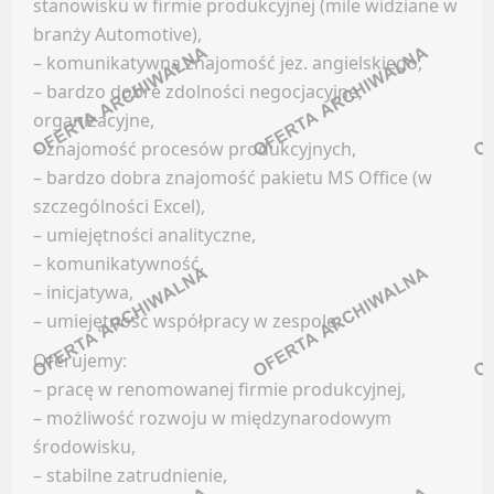
stanowisku w firmie produkcyjnej (mile widziane w
Facebook
branży Automotive),
KONTROLING
– komunikatywna znajomość jez. angielskiego,
LinkedIn
– bardzo dobre zdolności negocjacyjne,
Discord
Oferty pracy
organizacyjne,
Kanały kategorii
Kanały social media
– znajomość procesów produkcyjnych,
Kanały ogólne
Newsletter
– bardzo dobra znajomość pakietu MS Office (w
Newsletter
szczególności Excel),
KURIER / DOSTAWCA / KIEROWCA
– umiejętności analityczne,
GRAFIKA / ANIMACJA / UI & UX
– komunikatywność,
Oferty pracy
– inicjatywa,
Facebook
Kanały social media
– umiejętność współpracy w zespole.
LinkedIn
Newsletter
Oferujemy:
Discord
MAGAZYNIER / OPERATOR WÓZKA WIDŁOWEGO
– pracę w renomowanej firmie produkcyjnej,
Kanały kategorii
– możliwość rozwoju w międzynarodowym
Kanały ogólne
środowisku,
Oferty pracy
Newsletter
– stabilne zatrudnienie,
Kanały social media