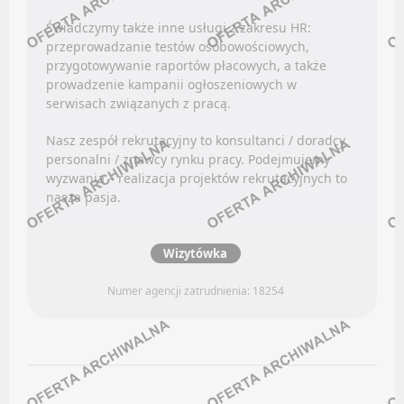
OPIEKA
BRANŻA KREATYWNA
Świadczymy także inne usługi z zakresu HR:
przeprowadzanie testów osobowościowych,
Facebook
Oferty pracy
przygotowywanie raportów płacowych, a także
LinkedIn
prowadzenie kampanii ogłoszeniowych w
Kanały social media
serwisach związanych z pracą.
Discord
Newsletter
Kanały kategorii
Nasz zespół rekrutacyjny to konsultanci / doradcy
BUSINESS INTELLIGENCE (BI)
Kanały ogólne
personalni / znawcy rynku pracy. Podejmujemy
wyzwania – realizacja projektów rekrutacyjnych to
Newsletter
nasza pasja.
Oferty pracy
PRAWO / PODATKI
Kanały social media
Wizytówka
Newsletter
Facebook
Numer agencji zatrudnienia: 18254
ELEKTRYKA
LinkedIn
Discord
Oferty pracy
Kanały kategorii
Kanały social media
Kanały ogólne
Newsletter