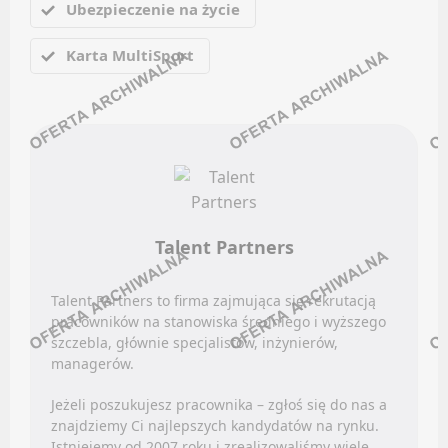
Ubezpieczenie na życie
Discord
Oferty pracy
Kanały kategorii
Karta MultiSport
Kanały social media
Kanały ogólne
Newsletter
Newsletter
WETERYNARIA
MECHANIKA POJAZDOWA / USŁUGI WARSZTATOWE
Oferty pracy
Facebook
Kanały social media
LinkedIn
Newsletter
Talent Partners
Discord
POZOSTAŁE KATEGORIE
Kanały kategorii
Talent Partners to firma zajmująca się rekrutacją
pracowników na stanowiska średniego i wyższego
Kanały ogólne
Oferty pracy
szczebla, głównie specjalistów, inżynierów,
Newsletter
managerów.
Kanały social media
Newsletter
MOTORYZACJA / AUTOMOTIVE
Jeżeli poszukujesz pracownika – zgłoś się do nas a
znajdziemy Ci najlepszych kandydatów na rynku.
ADMINISTRACJA RZĄDOWA / PUBLICZNA
Istniejemy od 2007 roku i zrealizowaliśmy wiele