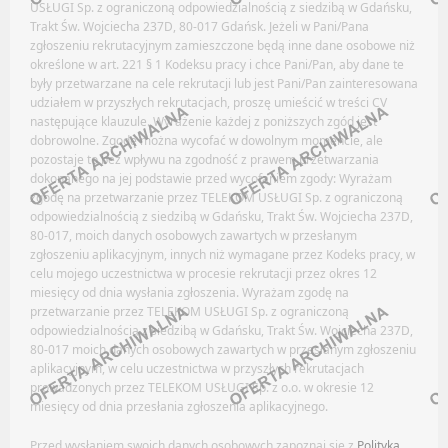
Newsletter
USŁUGI Sp. z ograniczoną odpowiedzialnością z siedzibą w Gdańsku,
Trakt Św. Wojciecha 237D, 80-017 Gdańsk. Jeżeli w Pani/Pana
FILM / TV
zgłoszeniu rekrutacyjnym zamieszczone będą inne dane osobowe niż
ROLNICTWO / HODOWLA / OGRODNICTWO
określone w art. 221 § 1 Kodeksu pracy i chce Pani/Pan, aby dane te
były przetwarzane na cele rekrutacji lub jest Pani/Pan zainteresowana
Oferty pracy
Facebook
udziałem w przyszłych rekrutacjach, proszę umieścić w treści CV
następujące klauzule. Wyrażenie każdej z poniższych zgód jest
Kanały social media
LinkedIn
dobrowolne. Zgodę można wycofać w dowolnym momencie, ale
Newsletter
pozostaje to bez wpływu na zgodność z prawem przetwarzania
Discord
dokonanego na jej podstawie przed wycofaniem zgody: Wyrażam
Kanały kategorii
GASTRONOMIA
zgodę na przetwarzanie przez TELEKOM USŁUGI Sp. z ograniczoną
odpowiedzialnością z siedzibą w Gdańsku, Trakt Św. Wojciecha 237D,
Kanały ogólne
80-017, moich danych osobowych zawartych w przesłanym
Newsletter
Oferty pracy
zgłoszeniu aplikacyjnym, innych niż wymagane przez Kodeks pracy, w
celu mojego uczestnictwa w procesie rekrutacji przez okres 12
Kanały social media
miesięcy od dnia wysłania zgłoszenia. Wyrażam zgodę na
SŁUŻBA ZDROWIA / OPIEKA ZDROWOTNA
Newsletter
przetwarzanie przez TELEKOM USŁUGI Sp. z ograniczoną
odpowiedzialnością z siedzibą w Gdańsku, Trakt Św. Wojciecha 237D,
Facebook
80-017 moich danych osobowych zawartych w przesłanym zgłoszeniu
GEOLOGIA / HYDROLOGIA / TEKTONIKA
aplikacyjnym, w celu uczestnictwa w przyszłych rekrutacjach
LinkedIn
prowadzonych przez TELEKOM USŁUGI Sp. z o.o. w okresie 12
miesięcy od dnia przesłania zgłoszenia aplikacyjnego.
Discord
Oferty pracy
Kanały kategorii
Kanały social media
Przed wysłaniem swoich danych osobowych zapoznaj się z
Polityką