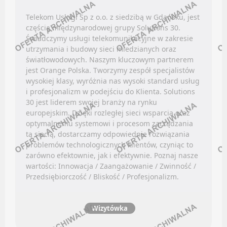
Facebook
Telekom Usługi Sp z o.o. z siedzibą w Gdańsku, jest
LinkedIn
Oferty pracy
częścią międzynarodowej grupy Solutions 30.
Discord
Świadczymy usługi telekomunikacyjne w zakresie
Kanały social media
utrzymania i budowy sieci miedzianych oraz
Kanały kategorii
Newsletter
światłowodowych. Naszym kluczowym partnerem
Kanały ogólne
jest Orange Polska. Tworzymy zespół specjalistów
BADANIA / ROZWÓJ (B+R)
Newsletter
wysokiej klasy, wyróżnia nas wysoki standard usług
i profesjonalizm w podejściu do Klienta. Solutions
30 jest liderem swojej branży na rynku
NIERUCHOMOŚCI
Oferty pracy
europejskim. Dzięki rozległej sieci wsparcia oraz
Kanały social media
optymalnemu systemowi i procesom zarządzania
Facebook
tą siecią, dostarczamy odpowiednie rozwiązania
Newsletter
problemów technologicznych klientów, czyniąc to
LinkedIn
zarówno efektownie, jak i efektywnie. Poznaj nasze
BHP / PPOŻ / OCHRONA ŚRODOWISKA
Discord
wartości: Innowacja / Zaangażowanie / Zwinność /
Kanały kategorii
Przedsiębiorczość / Bliskość / Profesjonalizm.
Oferty pracy
Kanały ogólne
Kanały social media
Newsletter
Wizytówka
Newsletter