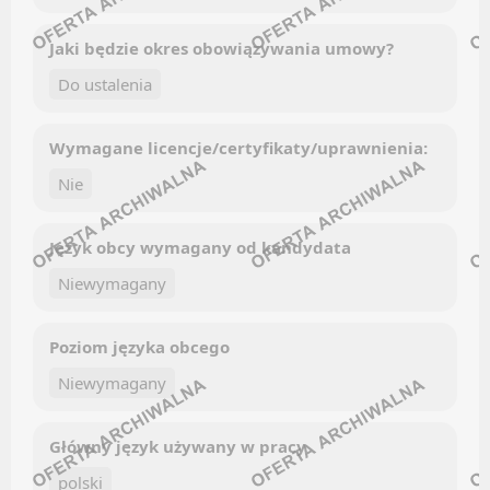
Kanały social media
Newsletter
Newsletter
Jaki będzie okres obowiązywania umowy?
JĘZYKI OBCE (FOREIGN LANGUAGES)
Do ustalenia
PR (PUBLIC RELATIONS)
Facebook
Wymagane licencje/certyfikaty/uprawnienia:
Oferty pracy
LinkedIn
Kanały social media
Nie
Discord
Newsletter
Kanały kategorii
Język obcy wymagany od kandydata
Kanały ogólne
PRODUKCJA / PRZEMYSŁ
Niewymagany
Newsletter
Oferty pracy
KONTROLA JAKOŚCI
Poziom języka obcego
Kanały social media
Niewymagany
Newsletter
Facebook
LinkedIn
RYNKI KAPITAŁOWE
Główny język używany w pracy
Discord
polski