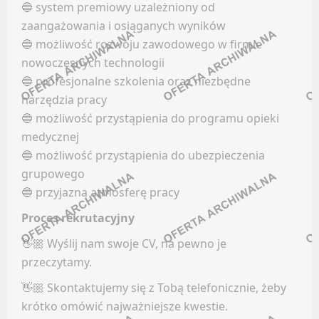
🔵 system premiowy uzależniony od
Facebook
zaangażowania i osiąganych wyników
KONTROLING
LinkedIn
🔵 możliwość rozwoju zawodowego w firmie
Discord
nowoczesnych technologii
Oferty pracy
🔵 profesjonalne szkolenia oraz niezbędne
Kanały kategorii
Kanały social media
narzędzia pracy
Kanały ogólne
Newsletter
🔵 możliwość przystąpienia do programu opieki
Newsletter
medycznej
KURIER / DOSTAWCA / KIEROWCA
🔵 możliwość przystąpienia do ubezpieczenia
GRAFIKA / ANIMACJA / UI & UX
grupowego
Oferty pracy
🔵 przyjazną atmosferę pracy
Facebook
Kanały social media
LinkedIn
Proces rekrutacyjny
Newsletter
Discord
👋🏼 Wyślij nam swoje CV, na pewno je
MAGAZYNIER / OPERATOR WÓZKA WIDŁOWEGO
Kanały kategorii
przeczytamy.
Kanały ogólne
👋🏼 Skontaktujemy się z Tobą telefonicznie, żeby
Oferty pracy
Newsletter
krótko omówić najważniejsze kwestie.
Kanały social media