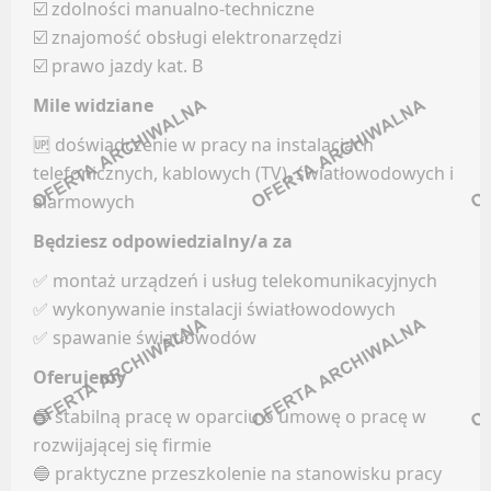
☑️ zdolności manualno-techniczne
LinkedIn
INSTALACJE / UTRZYMANIE / SERWIS
☑️ znajomość obsługi elektronarzędzi
Discord
☑️ prawo jazdy kat. B
Oferty pracy
Kanały kategorii
Mile widziane
Kanały social media
Kanały ogólne
Newsletter
Newsletter
🆙 doświadczenie w pracy na instalacjach
telefonicznych, kablowych (TV), światłowodowych i
IT (ADMINISTRACJA)
FRANCZYZA
alarmowych
Będziesz odpowiedzialny/a za
Oferty pracy
Facebook
✅ montaż urządzeń i usług telekomunikacyjnych
Kanały social media
LinkedIn
✅ wykonywanie instalacji światłowodowych
Newsletter
Discord
✅ spawanie światłowodów
Kanały kategorii
KADRY / PŁACE
Oferujemy
Kanały ogólne
Newsletter
🔵 stabilną pracę w oparciu o umowę o pracę w
Oferty pracy
rozwijającej się firmie
Kanały social media
GAZOWNICTWO
🔵 praktyczne przeszkolenie na stanowisku pracy
Newsletter