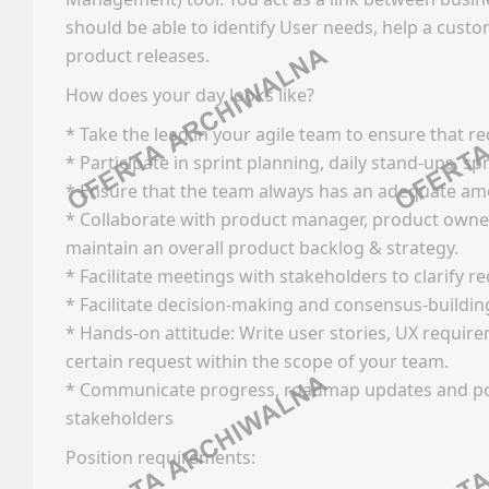
GEODE
should be able to identify User needs, help a cus
product releases.
Faceb
Oferty
Linked
How does your day looks like?
Kanały
Discor
* Take the lead in your agile team to ensure that 
Newsle
Kanały
* Participate in sprint planning, daily stand-ups, sp
Kanały
* Ensure that the team always has an adequate amo
HANDE
* Collaborate with product manager, product owner
Newsle
maintain an overall product backlog & strategy.
Oferty
FARMA
* Facilitate meetings with stakeholders to clarify 
Kanały
* Facilitate decision-making and consensus-buildi
Newsle
Faceb
* Hands-on attitude: Write user stories, UX require
Linked
certain request within the scope of your team.
INSTA
* Communicate progress, roadmap updates and po
Discor
stakeholders
Oferty
Kanały
Kanały
Kanały
Position requirements:
Newsle
Newsle