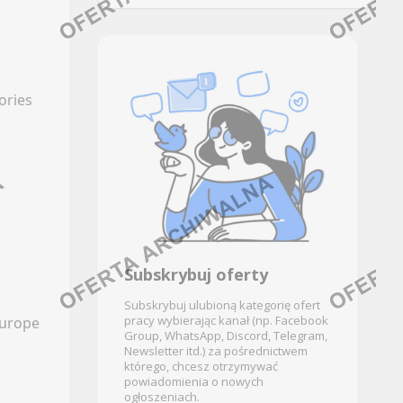
GASTRONOMIA
JĘZYKI OBCE (FOREIGN LANGUAGES)
)
Facebook
Oferty pracy
LinkedIn
Kanały social media
ories
Discord
Newsletter
Kanały kategorii
KONTROLA JAKOŚCI
Kanały ogólne
TWO
Newsletter
Oferty pracy
GEOLOGIA / HYDROLOGIA /
Kanały social media
TEKTONIKA
Newsletter
Subskrybuj oferty
Facebook
KSIĘGOWOŚĆ FUNDUSZY
Subskrybuj ulubioną kategorię ofert
pracy wybierając kanał (np. Facebook
LinkedIn
Europe
Group, WhatsApp, Discord, Telegram,
Discord
Newsletter itd.) za pośrednictwem
Oferty pracy
którego, chcesz otrzymywać
Kanały kategorii
Kanały social media
powiadomienia o nowych
ogłoszeniach.
Kanały ogólne