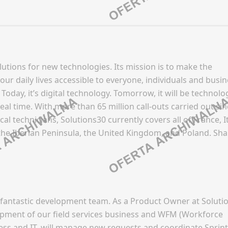
In
LinkedIn
Oferty pracy
 pracy
d
Discord
Kanały social media
 social media
 kategorii
Kanały kategorii
Newsletter
tter
 ogólne
Kanały ogólne
utions for new technologies. Its mission is to make the
FILM / TV
tter
Newsletter
CJA
ur daily lives accessible to everyone, individuals and busi
WNICTWO
BUSINESS INTELLIGENCE 
Today, it’s digital technology. Tomorrow, it will be technolo
Oferty pracy
 pracy
l time. With more than 65 million call-outs carried out sinc
Kanały social media
 technicians, Solutions30 currently covers all of France, It
 social media
ook
Facebook
Newsletter
he Iberian Peninsula, the United Kingdom, and Poland. Sha
tter
In
LinkedIn
GASTRONOMIA
d
Discord
EV (BRANŻA GIER)
 kategorii
Kanały kategorii
Oferty pracy
 ogólne
Kanały ogólne
 pracy
Kanały social media
tter
Newsletter
 social media
 fantastic development team. As a Product Owner at Solutio
Newsletter
elopment of our field services business and WFM (Workforce
tter
NT (COPYWRITING /
ELEKTRYKA
ICAL WRITING)
ess and IT, will manage new requests and coordinate Sprint