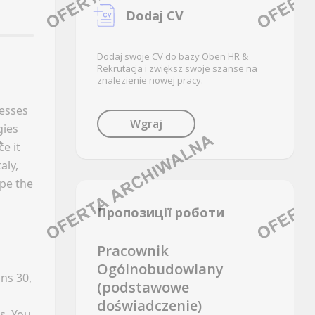
LinkedIn
Oferty pracy
Dodaj CV
Discord
Kanały social media
Kanały kategorii
Newsletter
Dodaj swoje CV do bazy Oben HR &
Kanały ogólne
Rekrutacja i zwiększ swoje szanse na
znalezienie nowej pracy.
FRANCZYZA
Newsletter
nesses
CALL CENTER
Oferty pracy
Wgraj
(BI)
gies
Kanały social media
e it
Facebook
Newsletter
aly,
LinkedIn
pe the
GAZOWNICTWO
Discord
Пропозиції роботи
Kanały kategorii
Oferty pracy
Kanały ogólne
Pracownik
Kanały social media
Newsletter
Ogólnobudowlany
Newsletter
ns 30,
(podstawowe
ENERGETYKA
doświadczenie)
GRAFIKA / ANIMACJA / UI & UX
s. You