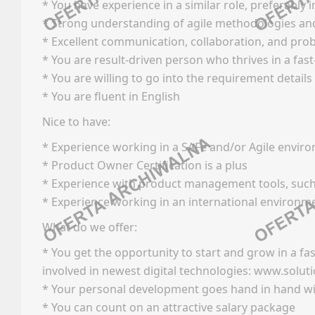
* You have experience in a similar role, preferabl
* Strong understanding of agile methodologies and
IT (A
FRANC
* Excellent communication, collaboration, and probl
* You are result-driven person who thrives in a fa
Oferty
Faceb
* You are willing to go into the requirement detail
Kanały
Linked
* You are fluent in English
Newsle
Discor
Nice to have:
Kanały
KADRY
* Experience working in a SAFe and/or Agile envir
Kanały
* Product Owner Certification is a plus
Newsle
Oferty
* Experience with product management tools, such 
Kanały
* Experience working in an international environm
GAZO
Newsle
What do we offer:
Faceb
KONTR
* You get the opportunity to start and grow in a fas
Linked
involved in newest digital technologies: www.sol
Discor
Oferty
* Your personal development goes hand in hand with
Kanały
* You can count on an attractive salary package
Kanały