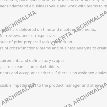
GEOLOGIA / HYDROLOGIA
ZJA
TEKTONIKA
tomer understand a business value and work with teams to
Facebook
ook
LinkedIn
 pracy
Oferty pracy
In
Discord
 social media
Kanały social media
d
requests are delivered on-time and meet requirements.
Kanały kategorii
tter
Newsletter
 kategorii
rint reviews, and retrospectives.
Kanały ogólne
 ogólne
unt of prior prepared tasks to work on.
L / SPRZEDAŻ
HOTELARSTWO
Newsletter
s of cross-functional teams and business analysts to crea
tter
FILM / TV
 pracy
Oferty pracy
CJA
requirements and define story scopes.
 social media
Kanały social media
ng across teams and stakeholders.
Facebook
tter
Newsletter
ook
ments and acceptance criteria if there is no assigned analys
LinkedIn
In
LACJE / UTRZYMANIE / SERWIS
INTERNET / E-COMMERC
Discord
MEDIA
ssible impediments to the product manager and other
d
Kanały kategorii
 pracy
 kategorii
Oferty pracy
Kanały ogólne
 social media
 ogólne
Kanały social media
Newsletter
tter
tter