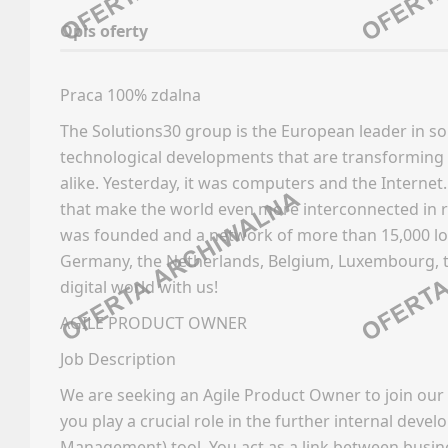
Linked
Opis oferty
Oferty
Discor
Kanały
Kanały
Praca 100% zdalna
Newsle
Kanały
The Solutions30 group is the European leader in sol
Newsle
FARMA
technological developments that are transforming o
BUDO
alike. Yesterday, it was computers and the Internet. 
Oferty
that make the world even more interconnected in rea
was founded and a network of more than 15,000 local
Kanały
Faceb
Germany, the Netherlands, Belgium, Luxembourg, t
Newsle
Linked
digital world with us!
Discor
GAMED
AGILE PRODUCT OWNER
Kanały
Kanały
Job Description
Oferty
Newsle
Kanały
We are seeking an Agile Product Owner to join our
you play a crucial role in the further internal dev
Newsle
CONTE
TECHN
Management) tool. You act as a link between busin