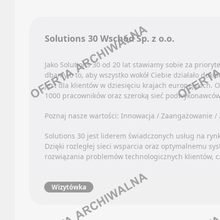
Faceb
Oferty
Linked
Kanały
Discor
Solutions 30 Wschód Sp. z o.o.
Newsle
Kanały
Kanały
PRODU
Jako Solutions 30 od 20 lat stawiamy sobie za priory
dbamy o to, aby wszystko wokół Ciebie działało dokła
Newsle
jest dla klientów w dziesięciu krajach europejskich. 
Oferty
1000 pracowników oraz szeroką sieć podwykonawców
KONTR
Kanały
Poznaj nasze wartości: Innowacja / Zaangażowanie / Z
Newsle
Faceb
Solutions 30 jest liderem świadczonych usług na ryn
Linked
RYNKI
Dzięki rozległej sieci wsparcia oraz optymalnemu sy
Discor
rozwiązania problemów technologicznych klientów, cz
Oferty
Kanały
Kanały
Kanały
Wizytówka
Newsle
Newsle
SPORT
KSIĘG