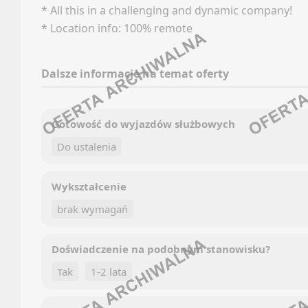
* All this in a challenging and dynamic company!
Kanały
Newsle
* Location info: 100% remote
Newsle
KURIE
GRAFIK
Dalsze informacje na temat oferty
Oferty
Faceb
Kanały
Linked
Newsle
Gotowość do wyjazdów służbowych
Discor
Do ustalenia
MAGAZ
Kanały
WIDŁ
Kanały
Wykształcenie
Oferty
Newsle
brak wymagań
Kanały
HR (H
Newsle
Doświadczenie na podobnym stanowisku?
Faceb
MEDIA
Tak
1-2 lata
Linked
Oferty