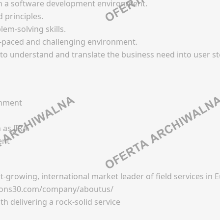
y in a software development environment.
Newsletter
GAMEDEV (BRANŻA GIER
 principles.
DMINISTRACJA)
ZYZA
IT (PROGRAMOWANIE)
em-solving skills.
Facebook
st-paced and challenging environment.
 pracy
ook
s to understand and translate the business need into user st
Oferty pracy
LinkedIn
 social media
In
Kanały social media
Discord
tter
d
Newsletter
Kanały kategorii
 kategorii
 / PŁACE
Kanały ogólne
onment
KONSULTING / DORADZ
 ogólne
Newsletter
tter
 pracy
as JIRA.
Oferty pracy
GEODEZJA
 social media
ent
WNICTWO
Kanały social media
tter
Newsletter
Facebook
ook
OLING
LinkedIn
t-growing, international market leader of field services in 
KSIĘGOWOŚĆ
In
utions30.com/company/aboutus/
Discord
d
 pracy
 delivering a rock-solid service
Kanały kategorii
Oferty pracy
 kategorii
 social media
Kanały ogólne