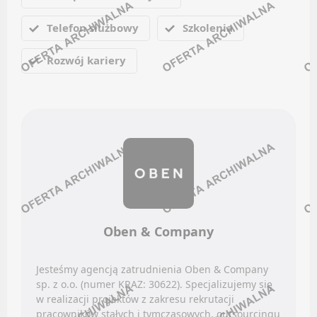
Facebook
Telefon służbowy
Szkolenia
LinkedIn
Oferty pracy
Discord
Kanały social media
Rozwój kariery
Kanały kategorii
Newsletter
Kanały ogólne
BADANIA / ROZWÓJ (B+R)
Newsletter
NIERUCHOMOŚCI
Oferty pracy
Kanały social media
Facebook
Newsletter
LinkedIn
BHP / PPOŻ / OCHRONA ŚRODOWISKA
Discord
Oben & Company
Kanały kategorii
Oferty pracy
Kanały ogólne
Jesteśmy agencją zatrudnienia Oben & Company
Kanały social media
sp. z o.o. (numer KRAZ: 30622). Specjalizujemy się
Newsletter
w realizacji projektów z zakresu rekrutacji
Newsletter
pracowników stałych i tymczasowych, outsourcingu