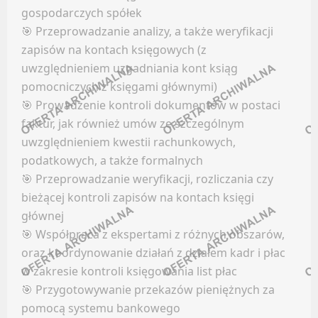
LinkedIn
INSTALACJE / UTRZYMANIE / SERWIS
gospodarczych spółek
Discord
🎯 Przeprowadzanie analizy, a także weryfikacji
Oferty pracy
zapisów na kontach księgowych (z
Kanały kategorii
uwzględnieniem uzgadniania kont ksiąg
Kanały social media
Kanały ogólne
pomocniczych z księgami głównymi)
Newsletter
Newsletter
🎯 Prowadzenie kontroli dokumentów w postaci
IT (ADMINISTRACJA)
faktur, jak również umów ze szczególnym
FRANCZYZA
uwzględnieniem kwestii rachunkowych,
podatkowych, a także formalnych
Oferty pracy
Facebook
🎯 Przeprowadzanie weryfikacji, rozliczania czy
Kanały social media
LinkedIn
bieżącej kontroli zapisów na kontach księgi
Newsletter
Discord
głównej
Kanały kategorii
KADRY / PŁACE
🎯 Współpraca z ekspertami z różnych obszarów,
Kanały ogólne
oraz koordynowanie działań z działem kadr i płac
Newsletter
w zakresie kontroli księgowania list płac
Oferty pracy
🎯 Przygotowywanie przekazów pieniężnych za
Kanały social media
GAZOWNICTWO
pomocą systemu bankowego
Newsletter