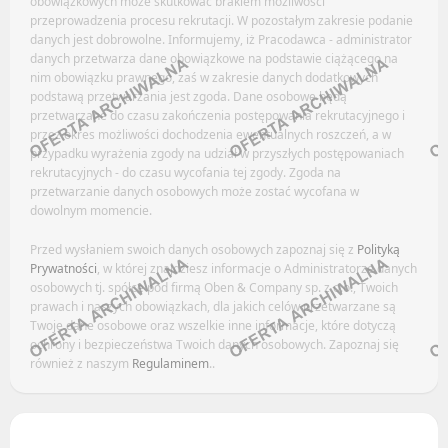
obowiązkowych może skutkować brakiem możliwości
Kanały ogólne
Newsletter
przeprowadzenia procesu rekrutacji. W pozostałym zakresie podanie
danych jest dobrowolne. Informujemy, iż Pracodawca - administrator
Newsletter
danych przetwarza dane obowiązkowe na podstawie ciążącego na
HOTELARSTWO
nim obowiązku prawnego, zaś w zakresie danych dodatkowych
STOCZNIE / PORTY / ŻEGLUGA
podstawą przetwarzania jest zgoda. Dane osobowe będą
przetwarzane do czasu zakończenia postępowania rekrutacyjnego i
Oferty pracy
przez okres możliwości dochodzenia ewentualnych roszczeń, a w
Facebook
Kanały social media
przypadku wyrażenia zgody na udział w przyszłych postępowaniach
rekrutacyjnych - do czasu wycofania tej zgody. Zgoda na
LinkedIn
Newsletter
przetwarzanie danych osobowych może zostać wycofana w
Discord
dowolnym momencie.
INTERNET / E-COMMERCE / NOWE MEDIA
Kanały kategorii
Przed wysłaniem swoich danych osobowych zapoznaj się z
Polityką
Kanały ogólne
Prywatności
, w której znajdziesz informacje o Administratorze danych
Oferty pracy
osobowych tj. spółce pod firmą Oben & Company sp. z o.o., Twoich
Newsletter
Kanały social media
prawach i naszych obowiązkach, dla jakich celów przetwarzane są
Twoje dane osobowe oraz wszelkie inne informacje, które dotyczą
Newsletter
TŁUMACZ / NATIVE SPEAKER
ochrony i bezpieczeństwa Twoich danych osobowych. Zapoznaj się
również z naszym
Regulaminem
..
IT (PROGRAMOWANIE)
Facebook
LinkedIn
Oferty pracy