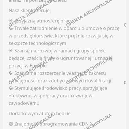
analiz na potrzeby biznesu
Newsletter
HR (HUMAN RESOURCES)
Nasz klient oferuje:
MEDIA
💎 Przyjazną atmosferę pracy
Facebook
💎 Trwałe zatrudnienie w oparciu o umowę o pracę
LinkedIn
Oferty pracy
w przedsiębiorstwie, które prężnie rozwija się w
Discord
Kanały social media
sektorze technologicznym
Kanały kategorii
Newsletter
💎 Szansę na rozwój w ramach grupy spółek
Kanały ogólne
będącej częścią firmy o ugruntowanej i uznanej
NAUKA / EDUKACJA / SZKOLNICTWO
Newsletter
pozycji w Europie
💎 Szansa na rozszerzenie własnego zakresu
INŻYNIERIA / ELEKTRONIKA / TECHNOLOGIA
Oferty pracy
umiejętności oraz zdobycie nowych kwalifikacji
Kanały social media
💎 Stymulujące środowisko pracy, sprzyjające
Facebook
efektywnej współpracy oraz rozwojowi
Newsletter
LinkedIn
zawodowemu
OBSŁUGA KLIENTA
Discord
Dodatkowym atutem będzie:
Kanały kategorii
Oferty pracy
🟢 Znajomość oprogramowania CDN XL
Kanały ogólne