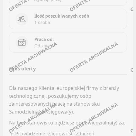
Kanały kategorii
Oferty pracy
Ilość poszukiwanych osób
Kanały ogólne
1 osoba
Kanały social media
Newsletter
Newsletter
CONTENT (COPYWRITING / TECHNICAL WRITING)
Praca od:
GEODEZJA
Od zaraz
Facebook
Oferty pracy
LinkedIn
Opis oferty
Kanały social media
Discord
Newsletter
Kanały kategorii
Dla naszego Klienta, europejskiej firmy z branży
Kanały ogólne
HANDEL / SPRZEDAŻ
technologicznej, poszukujemy osób
Newsletter
zainteresowanych pracą na stanowisku
Oferty pracy
Samodzielna(y) Księgowa(y).
FARMACJA
Kanały social media
Na tym stanowisku będziesz odpowiedzialna(y) za:
Newsletter
Facebook
🎯 Prowadzenie księgowości zdarzeń