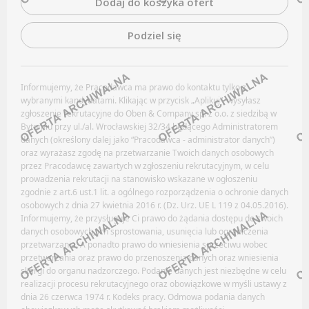
Dodaj do koszyka ofert
Newsletter
FILM / TV
ROLNICTWO / HODOWLA / OGRODNICTWO
Podziel się
Oferty pracy
Facebook
Kanały social media
Informujemy, że Pracodawca ma prawo do kontaktu tylko z
LinkedIn
wybranymi kandydatami. Klikając w przycisk „Aplikuj”, wysyłasz
Newsletter
Discord
zgłoszenie rekrutacyjne do Oben & Company sp. z o.o. z siedzibą w
Bytomiu przy ul./al. Wrocławskiej 32/34 będącego Administratorem
Kanały kategorii
GASTRONOMIA
danych (określony dalej jako “Pracodawca - administrator danych”)
Kanały ogólne
oraz wyrażasz zgodę na przetwarzanie Twoich danych osobowych
przez Pracodawcę zawartych w zgłoszeniu rekrutacyjnym, w celu
Newsletter
Oferty pracy
prowadzenia rekrutacji na stanowisko wskazane w ogłoszeniu
zgodnie z art.6 ust.1 lit. a ogólnego rozporządzenia o ochronie danych
Kanały social media
SŁUŻBA ZDROWIA / OPIEKA ZDROWOTNA
osobowych z dnia 27 kwietnia 2016 r. (Dz. Urz. UE L 119 z 04.05.2016).
Newsletter
Informujemy, że przysługuje Ci prawo do żądania dostępu do swoich
danych osobowych, ich sprostowania, usunięcia lub ograniczenia
Facebook
GEOLOGIA / HYDROLOGIA / TEKTONIKA
przetwarzania. A ponadto prawo do wniesienia sprzeciwu wobec
przetwarzania oraz prawo do przenoszenia danych oraz wniesienia
LinkedIn
skargi do organu nadzorczego. Podanie danych jest niezbędne w celu
Discord
Oferty pracy
realizacji procesu rekrutacyjnego oraz obowiązkowe w myśli ustawy z
dnia 26 czerwca 1974 r. Kodeks pracy. Odmowa podania danych
Kanały kategorii
Kanały social media