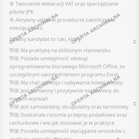
🎯 Tworzenie deklaracji VAT oraz sporządzanie
Facebook
plików JPK
KONTROLING
LinkedIn
🎯 Aktywny udział w procedurze zakończenia
Discord
miesiąca/roku
Oferty pracy
Kanały kategorii
Kanały social media
Idealny kandydat to taki, który:
Kanały ogólne
Newsletter
👋🏼 Ma praktykę na zbliżonym stanowisku
Newsletter
👋🏼 Posiada umiejętność obsługi
KURIER / DOSTAWCA / KIEROWCA
oprogramowania biurowego Microsoft Office, ze
GRAFIKA / ANIMACJA / UI & UX
szczególnym uwzględnieniem programu Excel
Oferty pracy
👋🏼 Ma chęć rozwoju i nabywania nowej wiedzy
Facebook
Kanały social media
👋🏼 Jest sumienny i pozytywnie nastawiony do
LinkedIn
Newsletter
nowych wyzwań
Discord
👋🏼 Jest samodzielny, skrupulatny oraz terminowy
MAGAZYNIER / OPERATOR WÓZKA WIDŁOWEGO
Kanały kategorii
👋🏼 Doskonale rozumie przepisy podatkowe oraz
Kanały ogólne
rachunkowe i wie jak stosować je w praktyce
Oferty pracy
👋🏼 Posiada umiejętność wyciągania wniosków z
Newsletter
Kanały social media