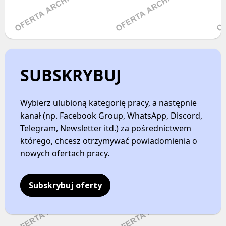
Oferty pracy
LinkedIn
Kanały social media
Discord
Newsletter
Kanały kategorii
MARKETING / REKLAMA / PR
Kanały ogólne
SUBSKRYBUJ
Newsletter
Oferty pracy
ADMINISTRACJA RZĄDOWA / PUBLICZNA
Kanały social media
Wybierz ulubioną kategorię pracy, a następnie
Newsletter
kanał (np. Facebook Group, WhatsApp, Discord,
Facebook
Telegram, Newsletter itd.) za pośrednictwem
MEDYCYNA
LinkedIn
którego, chcesz otrzymywać powiadomienia o
Discord
nowych ofertach pracy.
Oferty pracy
Kanały kategorii
Kanały social media
Kanały ogólne
Subskrybuj oferty
Newsletter
Newsletter
NGO
BADANIA / ROZWÓJ (B+R)