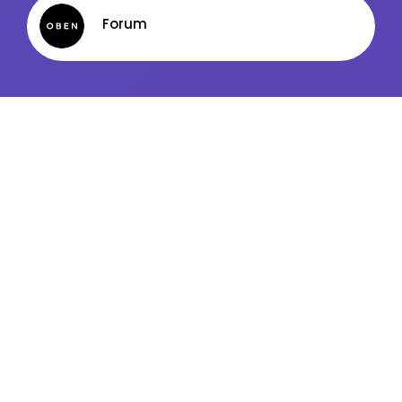
Kanały ogólne
Forum
Newsletter
USŁUGI PORZĄDKOWE (SPRZĄTANIE)
Facebook
LinkedIn
Discord
Kanały kategorii
Kanały ogólne
Newsletter
ZARZĄDZANIE (MANAGEMENT)
Facebook
LinkedIn